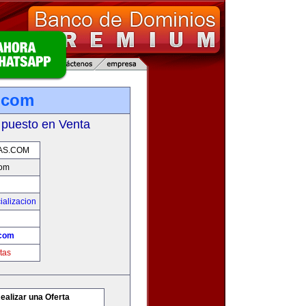
.com
 puesto en Venta
AS.COM
com
ializacion
.com
tas
ealizar una Oferta