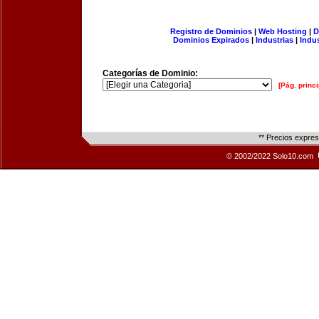
Registro de Dominios
|
Web Hosting
|
D
Dominios Expirados
|
Industrias
|
Indu
Categorías de Dominio:
[Pág. princi
** Precios expre
© 2002/2022 Solo10.com