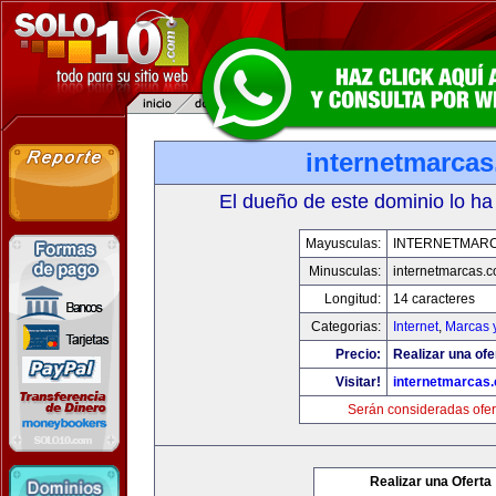
internetmarca
El dueño de este dominio lo ha
Mayusculas:
INTERNETMAR
Minusculas:
internetmarcas.
Longitud:
14 caracteres
Categorias:
Internet
,
Marcas 
Precio:
Realizar una ofe
Visitar!
internetmarcas
Serán consideradas ofer
Realizar una Oferta