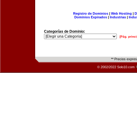
Registro de Dominios
|
Web Hosting
|
D
Dominios Expirados
|
Industrias
|
Indu
Categorías de Dominio:
[Pág. princi
** Precios expre
© 2002/2022 Solo10.com