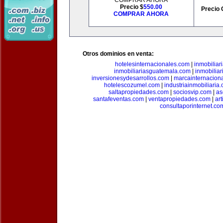
COMPRAR AHORA
Precio $
550.00
Precio 
COMPRAR AHORA
Otros dominios en venta:
hotelesinternacionales.com
|
inmobiliar
inmobiliariasguatemala.com
|
inmobiliar
inversionesydesarrollos.com
|
marcainternacion
hotelescozumel.com
|
industriainmobiliaria
saltapropiedades.com
|
sociosvip.com
|
as
santafeventas.com
|
ventapropiedades.com
|
ar
consultaporinternet.co