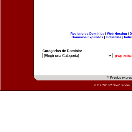
Registro de Dominios
|
Web Hosting
|
D
Dominios Expirados
|
Industrias
|
Indu
Categorías de Dominio:
[Pág. princi
** Precios expre
© 2002/2022 Solo10.com