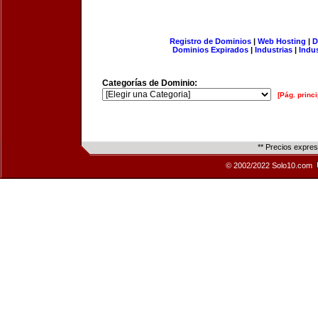
Registro de Dominios
|
Web Hosting
|
D
Dominios Expirados
|
Industrias
|
Indu
Categorías de Dominio:
[Pág. princi
** Precios expre
© 2002/2022 Solo10.com