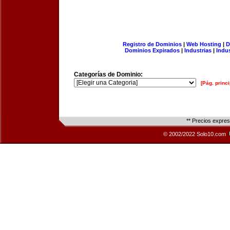
Registro de Dominios
|
Web Hosting
|
D
Dominios Expirados
|
Industrias
|
Indu
Categorías de Dominio:
[Pág. princi
** Precios expre
© 2002/2022 Solo10.com