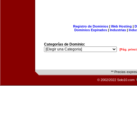
Registro de Dominios
|
Web Hosting
|
D
Dominios Expirados
|
Industrias
|
Indu
Categorías de Dominio:
[Pág. princi
** Precios expre
© 2002/2022 Solo10.com