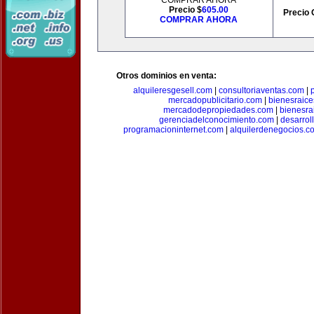
COMPRAR AHORA
Precio $
605.00
Precio 
COMPRAR AHORA
Otros dominios en venta:
alquileresgesell.com
|
consultoriaventas.com
|
mercadopublicitario.com
|
bienesraice
mercadodepropiedades.com
|
bienesra
gerenciadelconocimiento.com
|
desarrol
programacioninternet.com
|
alquilerdenegocios.c