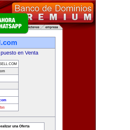
l.com
 puesto en Venta
SELL.COM
com
.com
tas
ealizar una Oferta