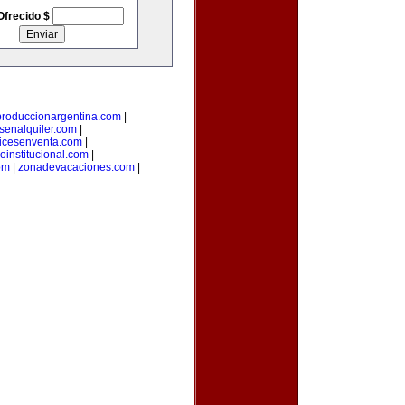
Ofrecido $
produccionargentina.com
|
senalquiler.com
|
icesenventa.com
|
loinstitucional.com
|
om
|
zonadevacaciones.com
|