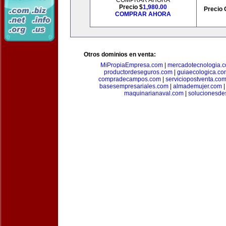
COMPRAR AHORA
Precio $
1,980.00
Precio 
COMPRAR AHORA
Otros dominios en venta:
MiPropiaEmpresa.com
|
mercadotecnologia.
productordeseguros.com
|
guiaecologica.co
compradecampos.com
|
serviciopostventa.co
basesempresariales.com
|
almademujer.com
maquinarianaval.com
|
solucionesde