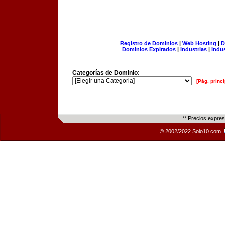
Registro de Dominios
|
Web Hosting
|
D
Dominios Expirados
|
Industrias
|
Indu
Categorías de Dominio:
[Pág. princi
** Precios expre
© 2002/2022 Solo10.com