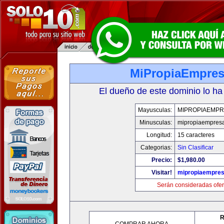
MiPropiaEmpre
El dueño de este dominio lo ha
Mayusculas:
MIPROPIAEMPR
Minusculas:
mipropiaempres
Longitud:
15 caracteres
Categorias:
Sin Clasificar
Precio:
$1,980.00
Visitar!
mipropiaempre
Serán consideradas ofer
R