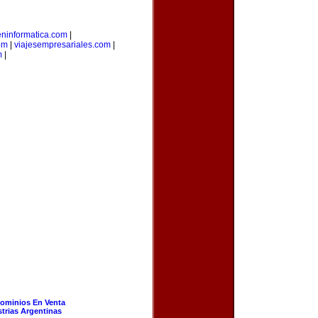
eninformatica.com
|
om
|
viajesempresariales.com
|
m
|
ominios En Venta
strias Argentinas