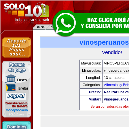
vinosperuano
Vendido!
Mayusculas:
VINOSPERUA
Minusculas:
vinosperuanos
Longitud:
13 caracteres
Categorias:
Alimentos y Be
Precio:
Realizar una of
Visitar!
vinosperuanos
Serán consideradas ofer