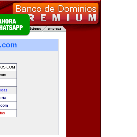
s.com
NOS.COM
.com
bidas
erta!
.com
tas