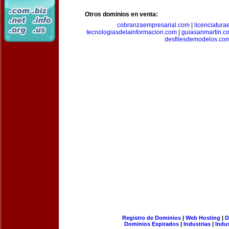
Otros dominios en venta:
cobranzaempresarial.com
|
licenciatura
tecnologiasdelainformacion.com
|
guiasanmartin.c
desfilesdemodelos.co
Registro de Dominios
|
Web Hosting
|
D
Dominios Expirados
|
Industrias
|
Indu