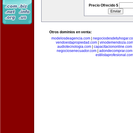
Precio Ofrecido $
Otros dominios en venta:
modelosdeagencia.com
|
negociodesdetuhogar.c
vendoestapropiedad.com
|
vinodemendoza.co
audiotecnologia.com
|
capacitaciononline.com
negociosenecuador.com
|
adondecomprar.com
estilistaprofesional.co