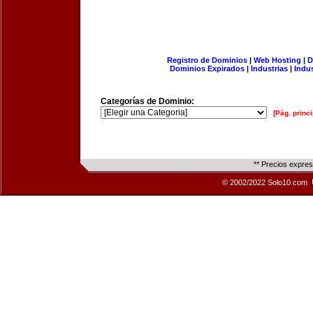
Registro de Dominios
|
Web Hosting
|
D
Dominios Expirados
|
Industrias
|
Indu
Categorías de Dominio:
[Pág. princi
** Precios expre
© 2002/2022 Solo10.com