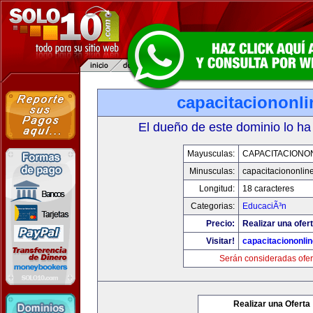
capacitaciononl
El dueño de este dominio lo ha
Mayusculas:
CAPACITACIONO
Minusculas:
capacitaciononlin
Longitud:
18 caracteres
Categorias:
EducaciÃ³n
Precio:
Realizar una ofert
Visitar!
capacitaciononli
Serán consideradas ofer
Realizar una Oferta