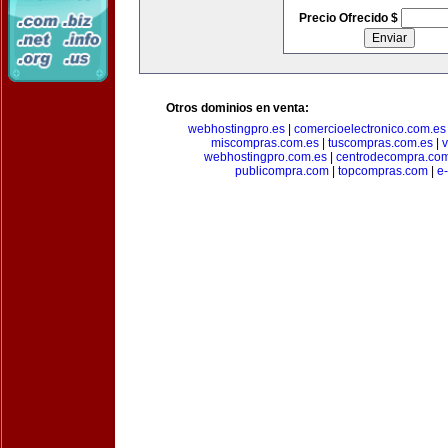
Precio Ofrecido $
Otros dominios en venta:
webhostingpro.es
|
comercioelectronico.com.es
miscompras.com.es
|
tuscompras.com.es
|
v
webhostingpro.com.es
|
centrodecompra.co
publicompra.com
|
topcompras.com
|
e