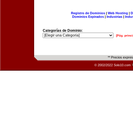
Registro de Dominios
|
Web Hosting
|
D
Dominios Expirados
|
Industrias
|
Indu
Categorías de Dominio:
[Pág. princi
** Precios expre
© 2002/2022 Solo10.com