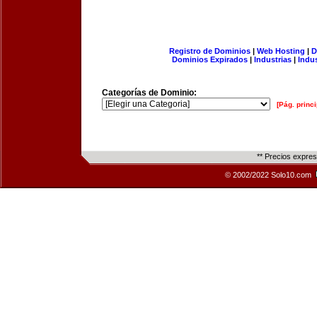
Registro de Dominios
|
Web Hosting
|
D
Dominios Expirados
|
Industrias
|
Indu
Categorías de Dominio:
[Pág. princi
** Precios expre
© 2002/2022 Solo10.com