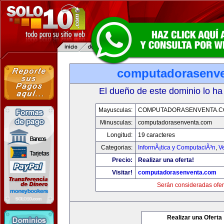
computadorasenv
El dueño de este dominio lo ha
Mayusculas:
COMPUTADORASENVENTA.
Minusculas:
computadorasenventa.com
Longitud:
19 caracteres
Categorias:
InformÃ¡tica y ComputaciÃ³n
,
V
Precio:
Realizar una oferta!
Visitar!
computadorasenventa.com
Serán consideradas ofer
Realizar una Oferta