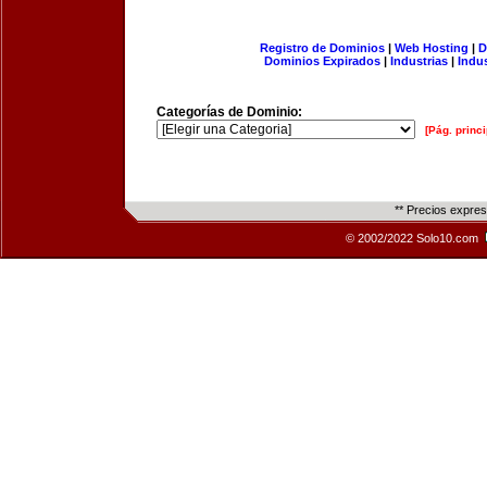
Registro de Dominios
|
Web Hosting
|
D
Dominios Expirados
|
Industrias
|
Indu
Categorías de Dominio:
[Pág. princi
** Precios expre
© 2002/2022 Solo10.com