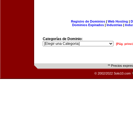
Registro de Dominios
|
Web Hosting
|
D
Dominios Expirados
|
Industrias
|
Indu
Categorías de Dominio:
[Pág. princi
** Precios expre
© 2002/2022 Solo10.com