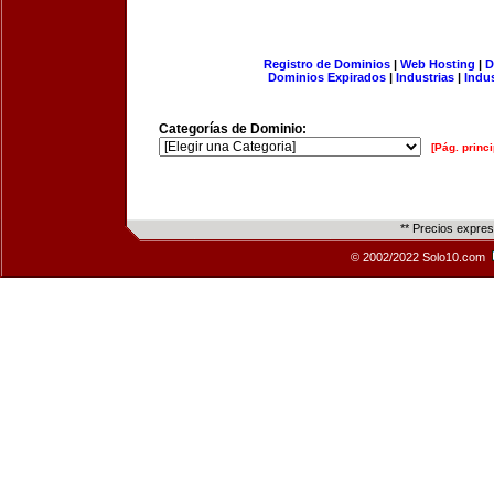
Registro de Dominios
|
Web Hosting
|
D
Dominios Expirados
|
Industrias
|
Indu
Categorías de Dominio:
[Pág. princi
** Precios expre
© 2002/2022 Solo10.com