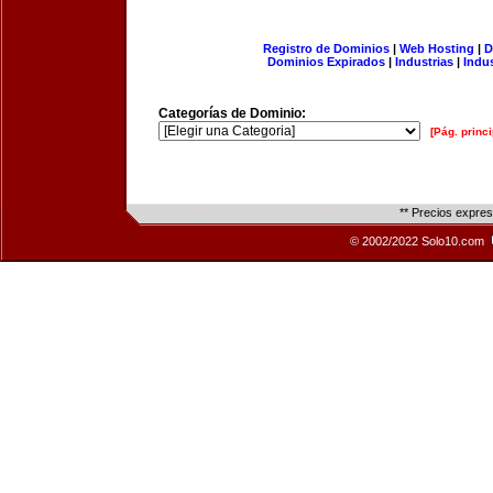
Registro de Dominios
|
Web Hosting
|
D
Dominios Expirados
|
Industrias
|
Indu
Categorías de Dominio:
[Pág. princi
** Precios expre
© 2002/2022 Solo10.com