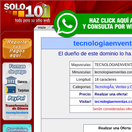
tecnologiaenven
El dueño de este dominio lo ha
Mayusculas:
TECNOLOGIAENVENT
Minusculas:
tecnologiaenventas.co
Longitud:
18 caracteres
Categorias:
TecnologÃ­a
,
Ventas y 
Precio:
Realizar una oferta!
Visitar!
tecnologiaenventas.
Serán consideradas ofer
Realizar una Oferta