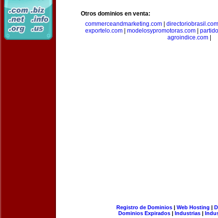
Otros dominios en venta:
commerceandmarketing.com
|
directoriobrasil.co
exportelo.com
|
modelosypromotoras.com
|
partid
agroindice.com
|
Registro de Dominios
|
Web Hosting
|
D
Dominios Expirados
|
Industrias
|
Indu