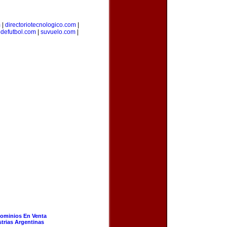
m
|
directoriotecnologico.com
|
odefutbol.com
|
suvuelo.com
|
ominios En Venta
strias Argentinas