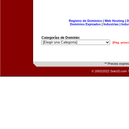
Registro de Dominios
|
Web Hosting
|
D
Dominios Expirados
|
Industrias
|
Indu
Categorías de Dominio:
[Pág. princi
** Precios expre
© 2002/2022 Solo10.com