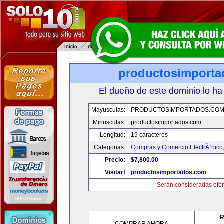
productosimport
El dueño de este dominio lo ha
Mayusculas:
PRODUCTOSIMPORTADOS.CO
Minusculas:
productosimportados.com
Longitud:
19 caracteres
Categorias:
Compras y Comercio ElectrÃ³nico
Precio:
$7,800.00
Visitar!
productosimportados.com
Serán consideradas ofer
R