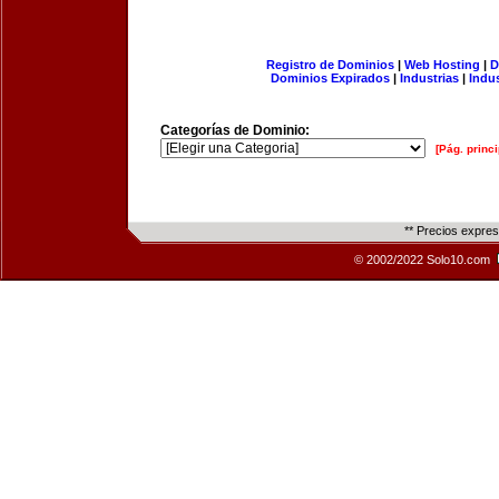
Registro de Dominios
|
Web Hosting
|
D
Dominios Expirados
|
Industrias
|
Indu
Categorías de Dominio:
[Pág. princi
** Precios expre
© 2002/2022 Solo10.com