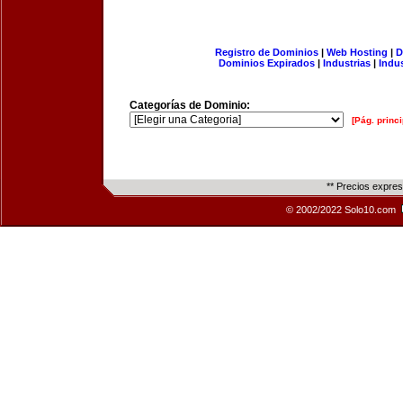
Registro de Dominios
|
Web Hosting
|
D
Dominios Expirados
|
Industrias
|
Indu
Categorías de Dominio:
[Pág. princi
** Precios expre
© 2002/2022 Solo10.com