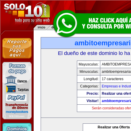
ambitoempresari
El dueño de este dominio lo ha
Mayusculas:
AMBITOEMPRESA
Minusculas:
ambitoempresaria
Longitud:
17 caracteres
Categorias:
Empresas e Indust
Precio:
Realizar una ofer
Visitar!
ambitoempresari
Serán consideradas ofer
Realizar una Oferta