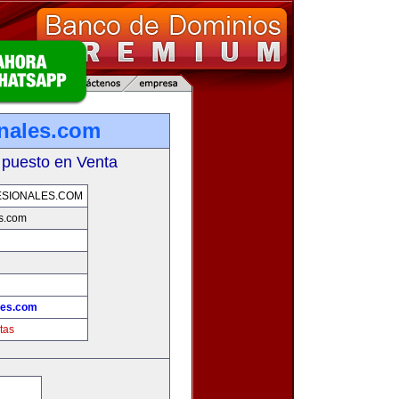
onales.com
 puesto en Venta
SIONALES.COM
es.com
les.com
tas