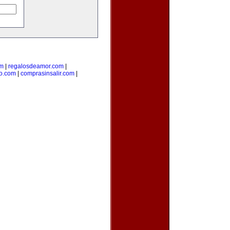
om
|
regalosdeamor.com
|
o.com
|
comprasinsalir.com
|