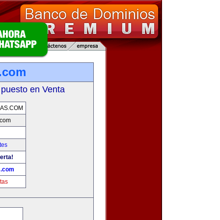
.com
 puesto en Venta
AS.COM
.com
tes
erta!
.com
tas