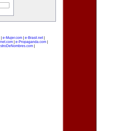
|
e-Mujer.com
|
e-Brasil.net
|
rnet.com
|
e-Propaganda.com
|
istroDeNombres.com
|