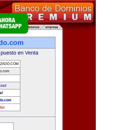
ado.com
 puesto en Venta
NZADO.COM
o.com
idad
a!
do.com
tas