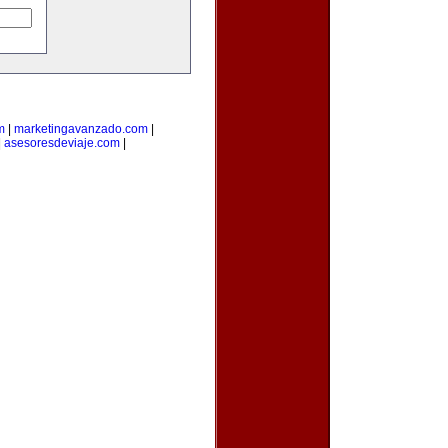
m
|
marketingavanzado.com
|
|
asesoresdeviaje.com
|