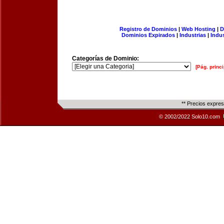
Registro de Dominios
|
Web Hosting
|
D
Dominios Expirados
|
Industrias
|
Indu
Categorías de Dominio:
[Pág. princi
** Precios expre
© 2002/2022 Solo10.com