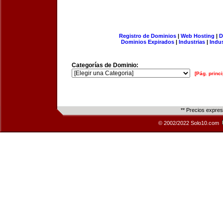
Registro de Dominios
|
Web Hosting
|
D
Dominios Expirados
|
Industrias
|
Indu
Categorías de Dominio:
[Pág. princi
** Precios expre
© 2002/2022 Solo10.com