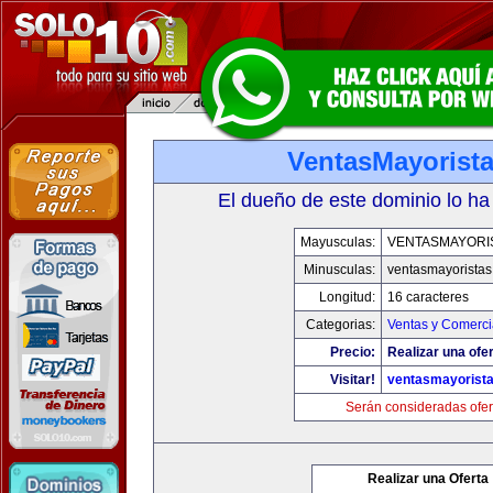
VentasMayorist
El dueño de este dominio lo ha
Mayusculas:
VENTASMAYORI
Minusculas:
ventasmayorista
Longitud:
16 caracteres
Categorias:
Ventas y Comerci
Precio:
Realizar una ofer
Visitar!
ventasmayorist
Serán consideradas ofer
Realizar una Oferta