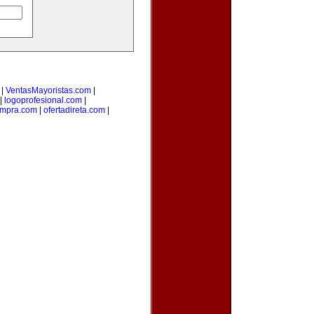
|
VentasMayoristas.com
|
|
logoprofesional.com
|
ompra.com
|
ofertadireta.com
|