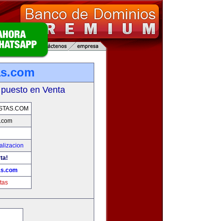
as.com
 puesto en Venta
STAS.COM
s.com
alizacion
ta!
as.com
tas