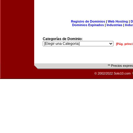
Registro de Dominios
|
Web Hosting
|
D
Dominios Expirados
|
Industrias
|
Indu
Categorías de Dominio:
[Pág. princi
** Precios expre
© 2002/2022 Solo10.com