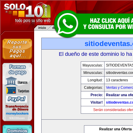
sitiodeventas
El dueño de este dominio lo ha
Mayusculas:
SITIODEVENTA
Minusculas:
sitiodeventas.c
Longitud:
13 caracteres
Categorias:
Ventas y Comerc
Precio:
Realizar una ofe
Visitar!
sitiodeventas.
Serán consideradas ofer
Realizar una Oferta