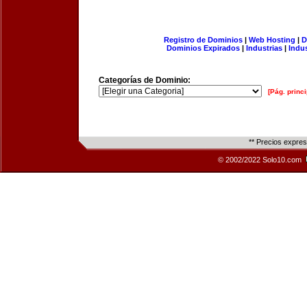
Registro de Dominios
|
Web Hosting
|
D
Dominios Expirados
|
Industrias
|
Indu
Categorías de Dominio:
[Pág. princi
** Precios expre
© 2002/2022 Solo10.com