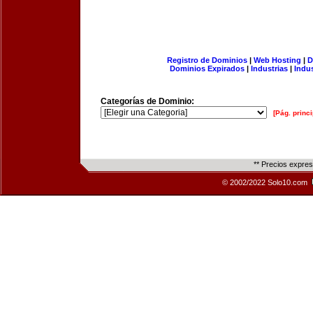
Registro de Dominios
|
Web Hosting
|
D
Dominios Expirados
|
Industrias
|
Indu
Categorías de Dominio:
[Pág. princi
** Precios expre
© 2002/2022 Solo10.com