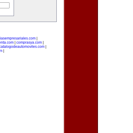
ciasempresariales.com
|
enta.com
|
comprasya.com
|
catalogodeautomoviles.com
|
om
|