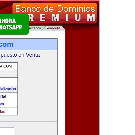
.com
 puesto en Venta
A.COM
m
ializacion
rta!
om
tas