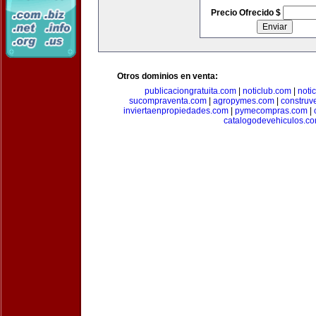
Precio Ofrecido $
Otros dominios en venta:
publicaciongratuita.com
|
noticlub.com
|
noti
sucompraventa.com
|
agropymes.com
|
construv
inviertaenpropiedades.com
|
pymecompras.com
|
catalogodevehiculos.c