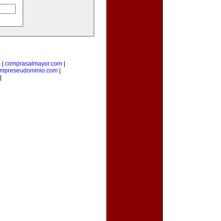
m
|
comprasalmayor.com
|
mpreseudominio.com
|
|