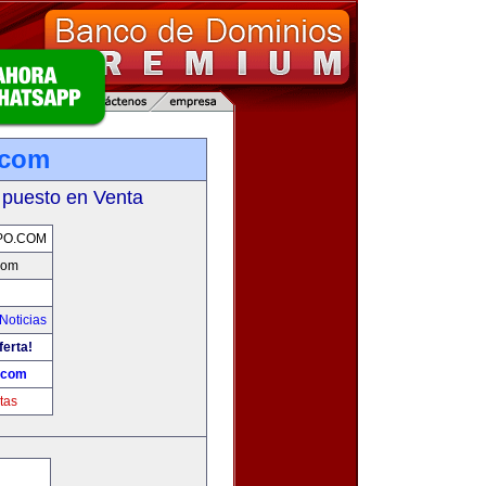
.com
 puesto en Venta
PO.COM
com
Noticias
ferta!
.com
tas