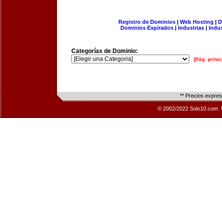
Registro de Dominios
|
Web Hosting
|
D
Dominios Expirados
|
Industrias
|
Indu
Categorías de Dominio:
[Pág. princi
** Precios expre
© 2002/2022 Solo10.com