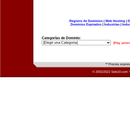
Registro de Dominios
|
Web Hosting
|
D
Dominios Expirados
|
Industrias
|
Indu
Categorías de Dominio:
[Pág. princi
** Precios expre
© 2002/2022 Solo10.com