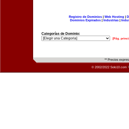
Registro de Dominios
|
Web Hosting
|
D
Dominios Expirados
|
Industrias
|
Indu
Categorías de Dominio:
[Pág. princi
** Precios expre
© 2002/2022 Solo10.com