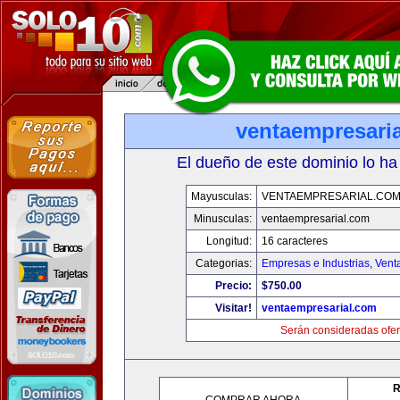
ventaempresari
El dueño de este dominio lo ha
Mayusculas:
VENTAEMPRESARIAL.CO
Minusculas:
ventaempresarial.com
Longitud:
16 caracteres
Categorias:
Empresas e Industrias
,
Vent
Precio:
$750.00
Visitar!
ventaempresarial.com
Serán consideradas ofer
R