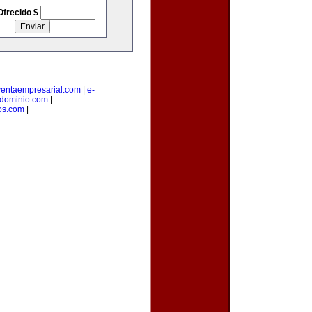
Ofrecido $
ventaempresarial.com
|
e-
edominio.com
|
os.com
|